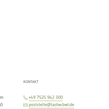
Meh
KONTAKT
um
+49 7525 942 300
W)
poststelle@lazbw.bwl.de