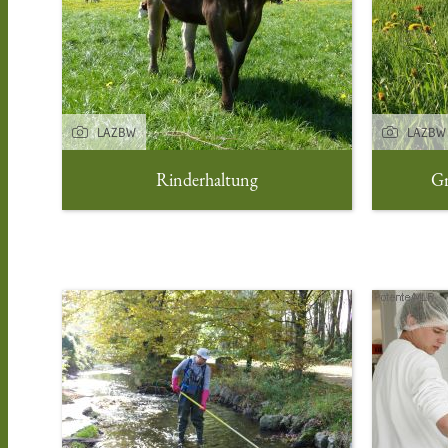
LAZBW
LAZBW
Rinderhaltung
Gr