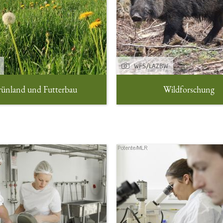
WFS/LAZBW
ünland und Futterbau
Wildforschung