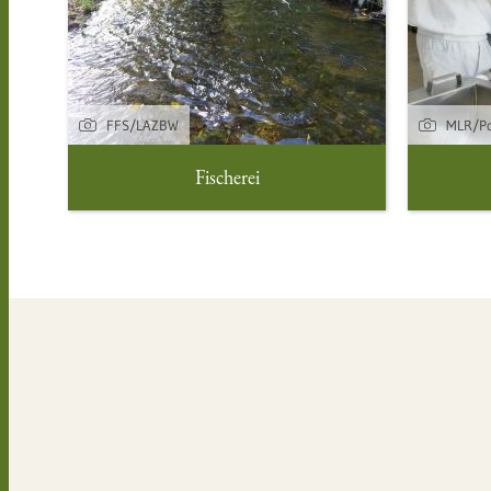
FFS/LAZBW
MLR/Po
Fischerei