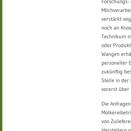
Forschungs- 
Milchverarbe
verstärkt ve
noch an Kno
Technikum mi
oder Produkt
Wangen erhäl
personeller 
zukünftig be
Stelle in der
vorerst über 
Die Anfragen
Molkereibetr
von Zuliefer
Herstellern 