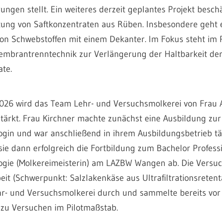
ngen stellt. Ein weiteres derzeit geplantes Projekt beschä
tung von Saftkonzentraten aus Rüben. Insbesondere geht 
on Schwebstoffen mit einem Dekanter. Im Fokus steht im 
mbrantrenntechnik zur Verlängerung der Haltbarkeit de
ate.
2026 wird das Team Lehr- und Versuchs­molkerei von Frau 
stärkt. Frau Kirchner machte zunächst eine Ausbildung zur
ogin und war anschließend in ihrem Ausbildungsbetrieb tät
sie dann erfolgreich die Fortbildung zum Bache­lor Professi
logie (Molkereimeisterin) am LAZBW Wangen ab. Die Versuc
it (Schwerpunkt: Salzlakenkäse aus Ultrafiltrations­retent
ehr- und Versuchs­molkerei durch und sammelte bereits vor
zu Versuchen im Pilotmaßstab.