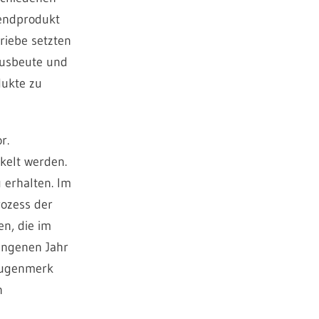
rendprodukt
riebe setzten
 Ausbeute und
dukte zu
r.
kelt werden.
 erhalten. Im
rozess der
en, die im
angenen Jahr
 Augenmerk
n