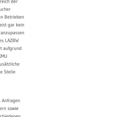
reich der
aucher
en Betrieben
ist gar kein
n anzupassen
des LAZBW
it aufgrund
 KMU
usätzliche
e Stelle
n Anfragen
ern sowie
schiedenen