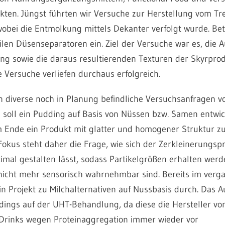
kten. Jüngst führten wir Versuche zur Herstellung vom T
wobei die Entmolkung mittels Dekanter verfolgt wurde. Bet
eilen Düsenseparatoren ein. Ziel der Versuche war es, die
ng sowie die daraus resultierenden Texturen der Skyrpro
e Versuche verliefen durchaus erfolgreich.
en diverse noch in Planung befindliche Versuchsanfragen vo
e soll ein Pudding auf Basis von Nüssen bzw. Samen entwic
 am Ende ein Produkt mit glatter und homogener Struktur zu
okus steht daher die Frage, wie sich der Zerkleinerungsp
imal gestalten lässt, sodass Partikelgrößen erhalten werd
icht mehr sensorisch wahrnehmbar sind. Bereits im verg
ein Projekt zu Milchalternativen auf Nussbasis durch. Das
erdings auf der UHT-Behandlung, da diese die Hersteller vo
 Drinks wegen Proteinaggregation immer wieder vor