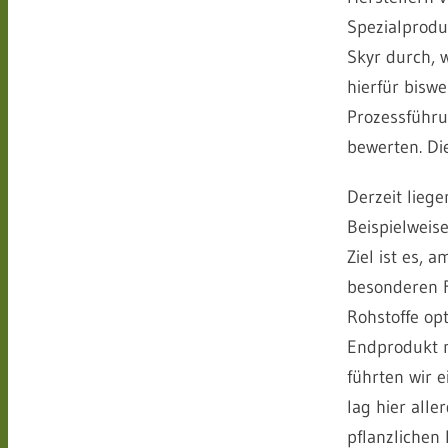
Spezialprodu
Skyr durch, 
hierfür bisw
Prozessführu
bewerten. Di
Derzeit lieg
Beispielweis
Ziel ist es,
besonderen F
Rohstoffe opt
Endprodukt n
führten wir 
lag hier all
pflanzlichen