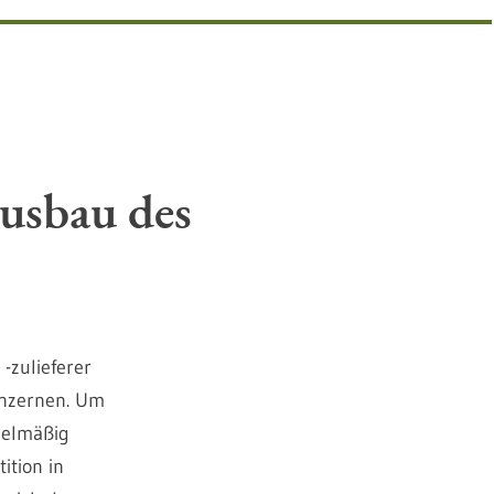
usbau des
-zulieferer
onzernen. Um
gelmäßig
ition in