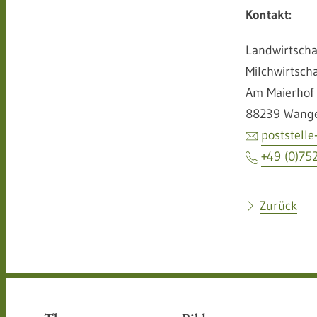
Kontakt:
Landwirtsch
Milchwirtscha
Am Maierhof
88239 Wange
poststell
+49 (0)75
Zurück