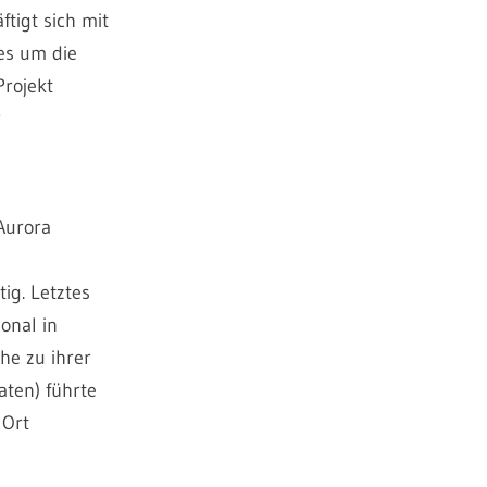
ftigt sich mit
es um die
Projekt
r
Aurora
ig. Letztes
onal in
he zu ihrer
aten) führte
 Ort