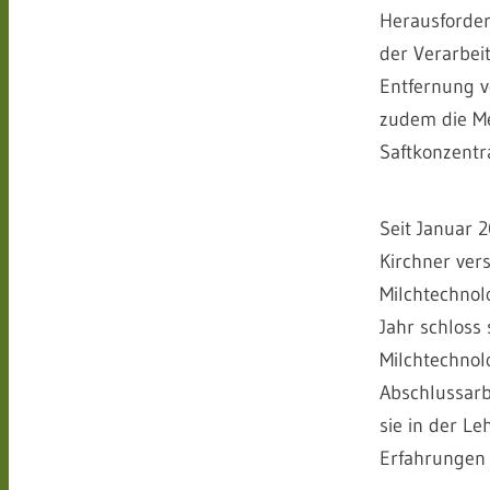
Herausforderu
der Verarbei
Entfernung v
zudem die Me
Saftkonzentr
Seit Januar 
Kirchner ver
Milchtechnol
Jahr schloss 
Milch­techno
Abschlussarbe
sie in der L
Erfahrungen 