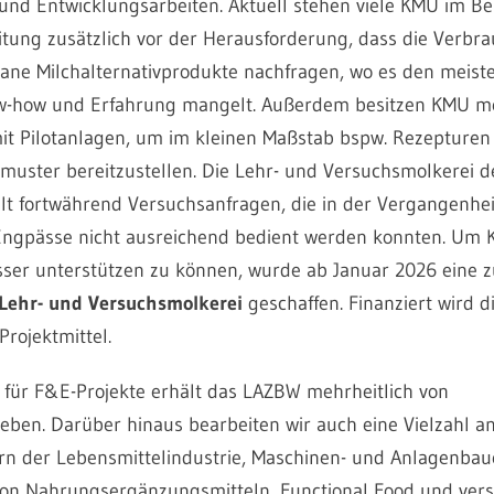
und Entwicklungsarbeiten. Aktuell stehen viele KMU im Be
itung zusätzlich vor der Herausforderung, dass die Verbr
gane Milchalternativprodukte nachfragen, wo es den meist
w-how und Erfahrung mangelt. Außerdem besitzen KMU me
t Pilotanlagen, um im kleinen Maßstab bspw. Rezepture
muster bereitzustellen. Die Lehr- und Versuchsmolkerei 
t fortwährend Versuchsanfragen, die in der Vergangenhe
Engpässe nicht ausreichend bedient werden konnten. Um
sser unterstützen zu können, wurde ab Januar 2026 eine z
Lehr- und Versuchs­molkerei
geschaffen. Finanziert wird di
Projektmittel.
 für F&E-Projekte erhält das LAZBW mehrheitlich von
ieben. Darüber hinaus bearbeiten wir auch eine Vielzahl a
ern der Lebensmittelindustrie, Maschinen- und Anlagenbau
von Nahrungsergänzungsmitteln, Functional Food und ver