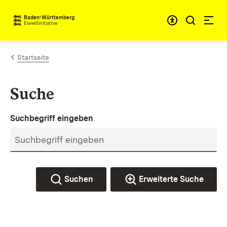
Zum Inhalt springen
Baden-Württemberg
Eiweißinitiative
Startseite
Suche
Suchbegriff eingeben
Suchen
Erweiterte Suche