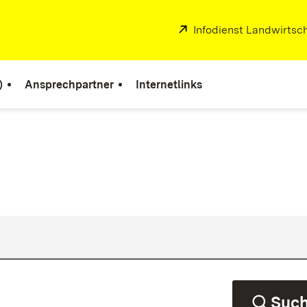
Extern:
Infodienst Landwirtsc
)
Ansprechpartner
Internetlinks
Suc