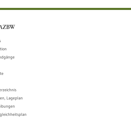
LAZBW
s
tion
ndgänge
te
erzeichnis
ten, Lageplan
eibungen
leichheitsplan