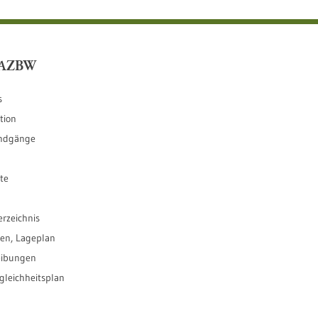
LAZBW
s
tion
ndgänge
te
erzeichnis
ten, Lageplan
eibungen
leichheitsplan